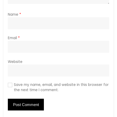
Name
*
Email
*
Website
Save my name, email, and website in this browser for
the next time I comment.