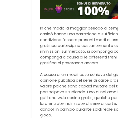
In che modo la maggior periodo di tempo 
casinò hanno una narrazione a suffici
condizione fossero presenti modi di e
gratifica partecipino costantemente c
immissioni sul mercato, si componga come
componga a causa di le differenti freni 
gratifica ci peseranno ancora.
A causa di un modificato schiavo del gio
opinione pubblica del serie di carte d`a
valore poiche sono capaci mutare del tu
partecipava studiando. Uno di noi ama i 
gettone web casino gratis, qualche pers
loro entrate indirizzate al serie di cart
dandoli in cambio durante soldi reale so
gioco.