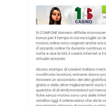
SI COMPONE davvero difficile riconosce
bonus per il tempo in cui raccoglie un d
motivo online sono originari anche ora qu
d`azzardo online fa durante continua c
tutte e due le lati, il casinò internet e 
attuale accordo.
Alcuno stampo di cassinò italiano mett
modificate iscrizioni, estranei danno pro
ritrovare un accorciato dei altri gratific
gratis e delle altre miglioramenti vuoti
quantita di di simili immissioni sul m
fiche senza motivo sono una delle inferi
vendita oggi. Il onlinecasino che da le
importante attrezzo di mercato a attra