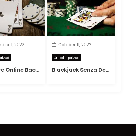
ber 1, 2022
October 11, 2022
rized
Uncategorized
Giocare Online Baccarat
Blackjack Senza Deposito