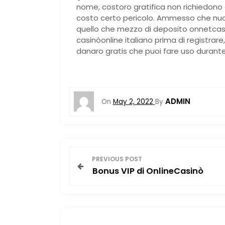
nome, costoro gratifica non richiedono 
costo certo pericolo. Ammesso che nu
quello che mezzo di deposito onnetcasin
casinòonline italiano prima di registrar
danaro gratis che puoi fare uso durante
ADMIN
On
May 2, 2022
By
P
PREVIOUS POST
Bonus VIP di OnlineCasinò
o
s
t