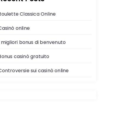
Roulette Classica Online
Casinò online
I migliori bonus di benvenuto
Bonus casinò gratuito
Controversie sui casinò online