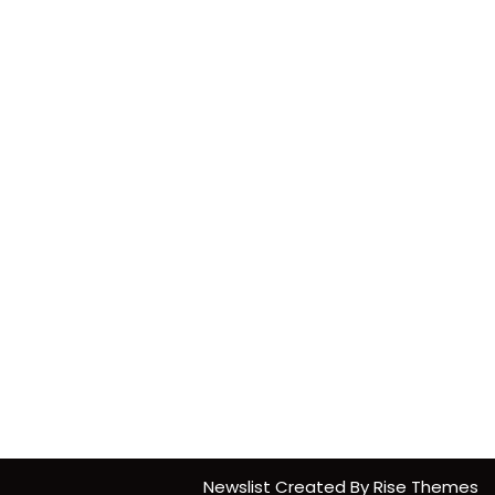
Newslist
Created By
Rise Themes