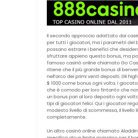
Il secondo approccio adattato dai casin
per tutti i giocatori, ma i parametri del
possano estrarre i benefici che desidera
sfruttare appieno questo bonus, ma potrà
famoso casinò online chiamato Go Casi
ritiene che il più grande bonus di benven
nell’arco dei primi venti depositi. Gli 
$ 1000 come bonus ogni volta. I giocator
che è comodo per loro fintanto che non
un bonus pari al loro deposito ogni vo
tipi di giocatori felici. Qui i giocatori 
modesto livello di scommessa, il livello
completamente.
Un altro casinò online chiamato Aladdin
specifica alcun limite massimo per il b