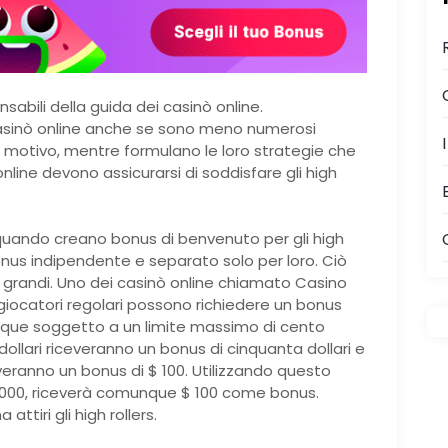
nsabili della guida dei casinò online.
 casinò online anche se sono meno numerosi
to motivo, mentre formulano le loro strategie che
nline devono assicurarsi di soddisfare gli high
quando creano bonus di benvenuto per gli high
bonus indipendente e separato solo per loro. Ciò
iù grandi. Uno dei casinò online chiamato Casino
ocatori regolari possono richiedere un bonus
nque soggetto a un limite massimo di cento
dollari riceveranno un bonus di cinquanta dollari e
everanno un bonus di $ 100. Utilizzando questo
$ 1000, riceverà comunque $ 100 come bonus.
tiri gli high rollers.