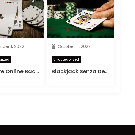
ber 1, 2022
October 11, 2022
rized
Uncategorized
Giocare Online Baccarat
Blackjack Senza Deposito