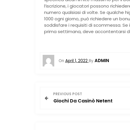
l’iscrizione, i giocatori possono richied
numero qualsiasi di volte. Se qualche hig
1000 ogni giorno, può richiedere un bon
soddisfare i requisiti di scommessa. Se
prima settimana, deve accontentarsi di
ADMIN
On
April 1, 2022
By
P
PREVIOUS POST
Giochi Da Casinò Netent
o
s