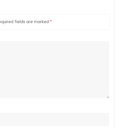
equired fields are marked
*