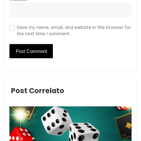
Save my name, email, and website in this browser for
the next time I comment.
Post Correlato