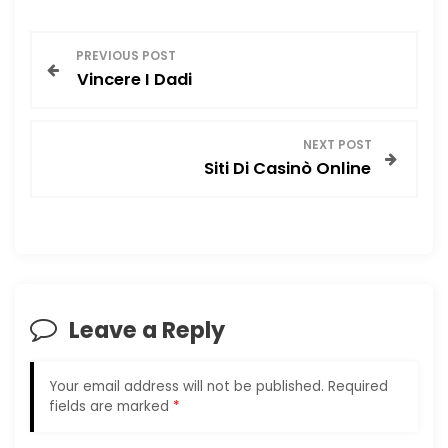
P
PREVIOUS POST
Vincere I Dadi
o
s
NEXT POST
Siti Di Casinò Online
t
n
a
v
Leave a Reply
i
Your email address will not be published.
Required
g
fields are marked
*