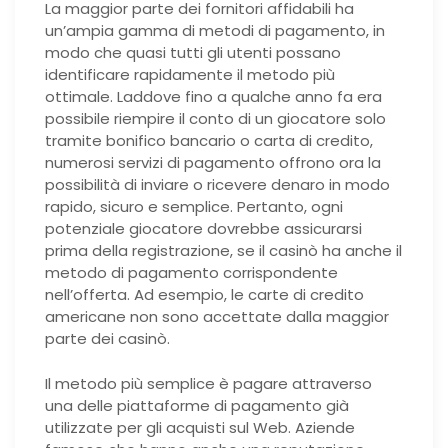
La maggior parte dei fornitori affidabili ha
un’ampia gamma di metodi di pagamento, in
modo che quasi tutti gli utenti possano
identificare rapidamente il metodo più
ottimale. Laddove fino a qualche anno fa era
possibile riempire il conto di un giocatore solo
tramite bonifico bancario o carta di credito,
numerosi servizi di pagamento offrono ora la
possibilità di inviare o ricevere denaro in modo
rapido, sicuro e semplice. Pertanto, ogni
potenziale giocatore dovrebbe assicurarsi
prima della registrazione, se il casinò ha anche il
metodo di pagamento corrispondente
nell’offerta. Ad esempio, le carte di credito
americane non sono accettate dalla maggior
parte dei casinò.
Il metodo più semplice è pagare attraverso
una delle piattaforme di pagamento già
utilizzate per gli acquisti sul Web. Aziende