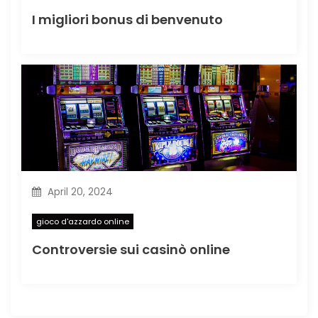
I migliori bonus di benvenuto
April 20, 2024
gioco d'azzardo online
Controversie sui casinò online