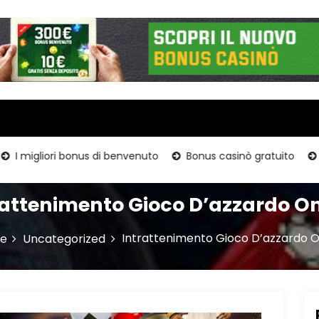
migliori bonus di benvenuto
Bonus casinò gratuito
Contr
rattenimento Gioco D’azzardo On
Intrattenimento Gioco D’azzardo O
e
Uncategorized