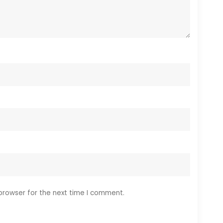
browser for the next time I comment.