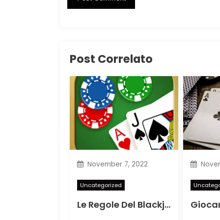
Post Correlato
November 7, 2022
Novem
Uncategorized
Uncatego
Le Regole Del Blackjack