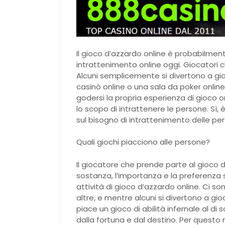
Il gioco d’azzardo online è probabilmen
intrattenimento online oggi. Giocatori ch
Alcuni semplicemente si divertono a gio
casinò online o una sala da poker online 
godersi la propria esperienza di gioco o
lo scopo di intrattenere le persone. Sì
sul bisogno di intrattenimento delle pe
Quali giochi piacciono alle persone?
Il giocatore che prende parte al gioco d
sostanza, l’importanza e la preferenza 
attività di gioco d’azzardo online. Ci s
altre, e mentre alcuni si divertono a gio
piace un gioco di abilità infernale al di
dalla fortuna e dal destino. Per questo 