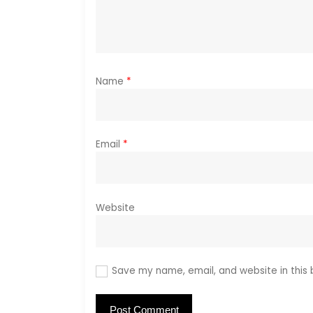
t
i
o
Name
*
n
Email
*
Website
Save my name, email, and website in this 