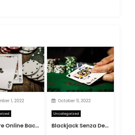
ber 1, 2022
October 11, 2022
rized
Uncategorized
Giocare Online Baccarat
Blackjack Senza Deposito