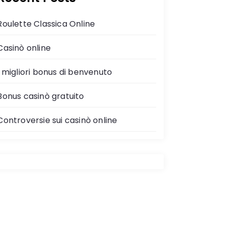
Roulette Classica Online
Casinò online
I migliori bonus di benvenuto
Bonus casinò gratuito
Controversie sui casinò online