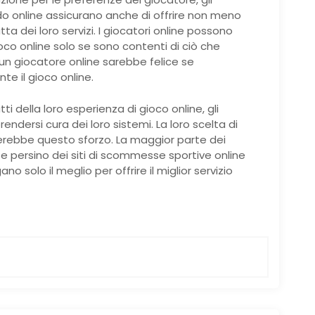
do online assicurano anche di offrire non meno
tta dei loro servizi. I giocatori online possono
oco online solo se sono contenti di ciò che
n giocatore online sarebbe felice se
te il gioco online.
tti della loro esperienza di gioco online, gli
endersi cura dei loro sistemi. La loro scelta di
nierebbe questo sforzo. La maggior parte dei
e e persino dei siti di scommesse sportive online
 solo il meglio per offrire il miglior servizio