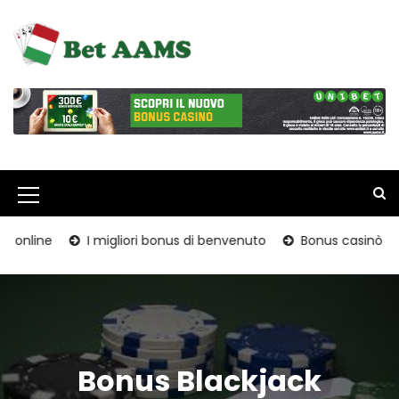
S
k
i
p
Bet Aams
t
o
c
o
n
t
e
M
n
e
line
I migliori bonus di benvenuto
Bonus casinò gratuit
t
n
u
I
c
Bonus Blackjack
o