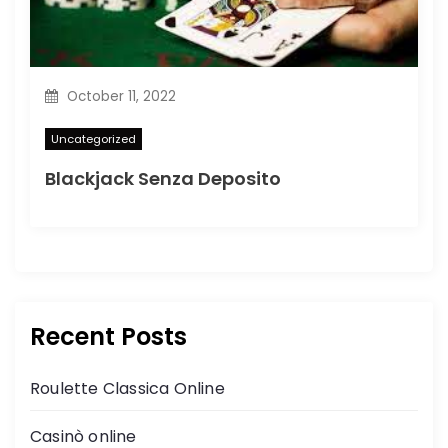
October 11, 2022
Uncategorized
Blackjack Senza Deposito
Recent Posts
Roulette Classica Online
Casinò online