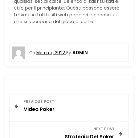
qualsiasi set di carte. L’elenco di tali risultati è
utile per il principiante. Questi possono essere
trovati su tutti i siti web popolari e conosciuti
che si occupano del gioco di carte.
ADMIN
On
March 7, 2022
By
P
PREVIOUS POST
Video Poker
o
s
NEXT POST
Strategia Del Poker