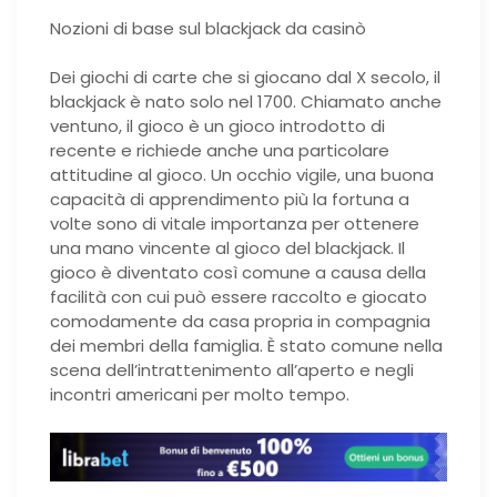
Nozioni di base sul blackjack da casinò
Dei giochi di carte che si giocano dal X secolo, il
blackjack è nato solo nel 1700. Chiamato anche
ventuno, il gioco è un gioco introdotto di
recente e richiede anche una particolare
attitudine al gioco. Un occhio vigile, una buona
capacità di apprendimento più la fortuna a
volte sono di vitale importanza per ottenere
una mano vincente al gioco del blackjack. Il
gioco è diventato così comune a causa della
facilità con cui può essere raccolto e giocato
comodamente da casa propria in compagnia
dei membri della famiglia. È stato comune nella
scena dell’intrattenimento all’aperto e negli
incontri americani per molto tempo.