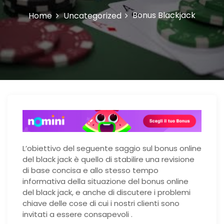
n
Bonus Blackjack
Home
Uncategorized
L’obiettivo del seguente saggio sul bonus online
del black jack è quello di stabilire una revisione
di base concisa e allo stesso tempo
informativa della situazione del bonus online
del black jack, e anche di discutere i problemi
chiave delle cose di cui i nostri clienti sono
invitati a essere consapevoli .