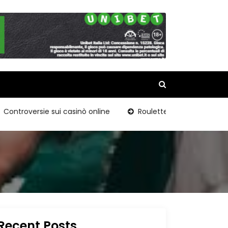
roversie sui casinò online
Roulette Classica Online
C
Recent Posts