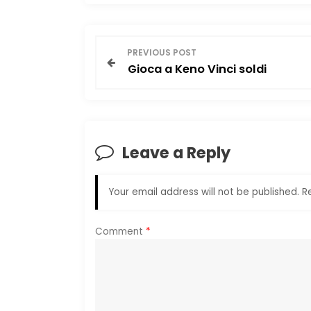
P
PREVIOUS POST
Gioca a Keno Vinci soldi
o
s
t
Leave a Reply
n
Your email address will not be published.
R
a
v
Comment
*
i
g