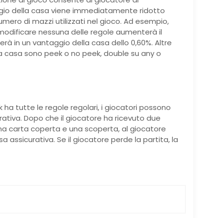
aggio della casa viene immediatamente ridotto
numero di mazzi utilizzati nel gioco. Ad esempio,
modificare nessuna delle regole aumenterà il
erà in un vantaggio della casa dello 0,60%. Altre
la casa sono peek o no peek, double su any o
ha tutte le regole regolari, i giocatori possono
tiva. Dopo che il giocatore ha ricevuto due
na carta coperta e una scoperta, al giocatore
assicurativa. Se il giocatore perde la partita, la