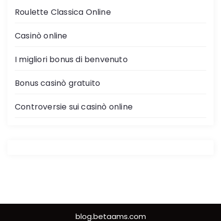
Roulette Classica Online
Casinò online
I migliori bonus di benvenuto
Bonus casinò gratuito
Controversie sui casinò online
blog.betaams.com