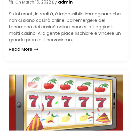
admin
On
March 16, 2022
By
Su Internet, in realtà, è impossibile immaginare che
non ci siano casinò online. Dall’emergere del
fenomeno dei casinò online, sono stati aggiunti
molti casinò. Alla gente piace rischiare e vincere un
grande premio. Il nervosismo,
Read More