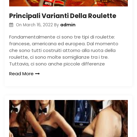
Principali Varianti Della Roulette
admin
On
March 16, 2022
By
Fondamentalmente ci sono tre tipi di roulette:
francese, americana ed europea. Dal momento
che sono tutti costruiti attorno alla ruota della
roulette, ci sono molte somiglianze tra i tre.
Tuttavia, ci sono anche piccole differenze
Read More