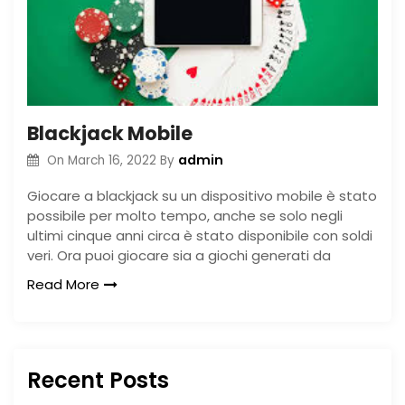
Blackjack Mobile
admin
On
March 16, 2022
By
Giocare a blackjack su un dispositivo mobile è stato
possibile per molto tempo, anche se solo negli
ultimi cinque anni circa è stato disponibile con soldi
veri. Ora puoi giocare sia a giochi generati da
Read More
Recent Posts