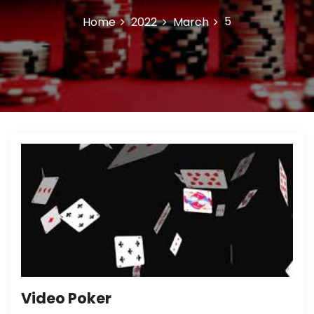
n
5
Home
2022
March
Video Poker