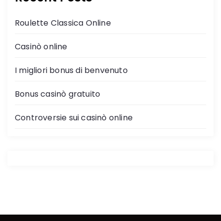
Roulette Classica Online
Casinò online
I migliori bonus di benvenuto
Bonus casinò gratuito
Controversie sui casinò online