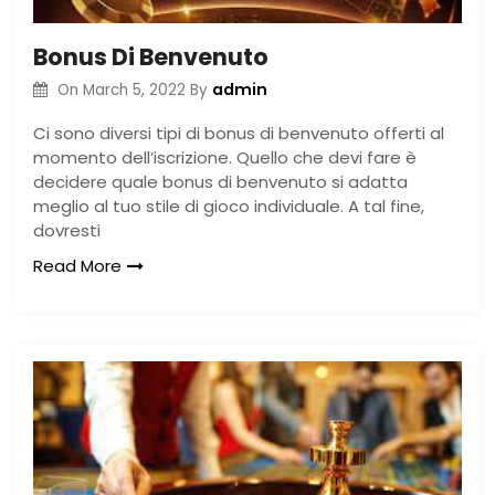
Bonus Di Benvenuto
admin
On
March 5, 2022
By
Ci sono diversi tipi di bonus di benvenuto offerti al
momento dell’iscrizione. Quello che devi fare è
decidere quale bonus di benvenuto si adatta
meglio al tuo stile di gioco individuale. A tal fine,
dovresti
Read More