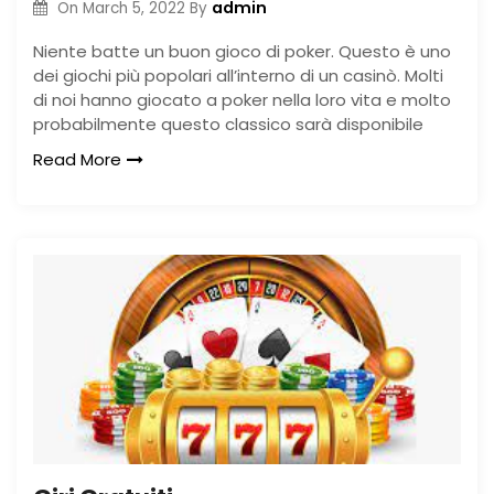
admin
On
March 5, 2022
By
Niente batte un buon gioco di poker. Questo è uno
dei giochi più popolari all’interno di un casinò. Molti
di noi hanno giocato a poker nella loro vita e molto
probabilmente questo classico sarà disponibile
Read More