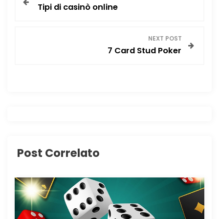
Tipi di casinò online
o
s
NEXT POST
7 Card Stud Poker
t
n
a
v
i
Post Correlato
g
a
t