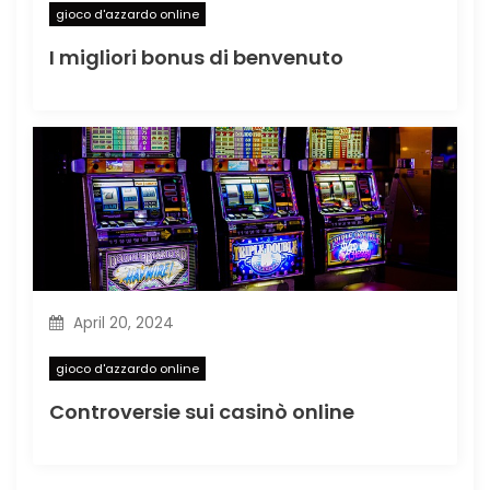
gioco d'azzardo online
I migliori bonus di benvenuto
April 20, 2024
gioco d'azzardo online
Controversie sui casinò online