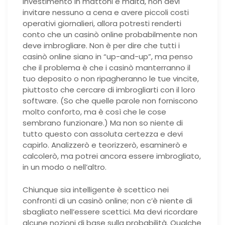
investimento in mattoni e malta, non devi
invitare nessuno a cena e avere piccoli costi
operativi giornalieri, allora potresti renderti
conto che un casinò online probabilmente non
deve imbrogliare. Non è per dire che tutti i
casinò online siano in “up-and-up”, ma penso
che il problema è che i casinò manterranno il
tuo deposito o non ripagheranno le tue vincite,
piuttosto che cercare di imbrogliarti con il loro
software. (So che quelle parole non forniscono
molto conforto, ma è così che le cose
sembrano funzionare.) Ma non so niente di
tutto questo con assoluta certezza e devi
capirlo. Analizzerò e teorizzerò, esaminerò e
calcolerò, ma potrei ancora essere imbrogliato,
in un modo o nell’altro.
Chiunque sia intelligente è scettico nei
confronti di un casinò online; non c’è niente di
sbagliato nell’essere scettici. Ma devi ricordare
alcune nozioni di base sulla probabilità. Qualche