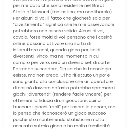
per me dato che sono residente nel Great
State of Missouri (fantastico, ma non liberale).
Per alcuni di voi, il fatto che giocherò solo per
“divertimento” significa che le mie osservazioni
potrebbero non essere valide. Alcuni di voi,
cavolo, forse molti di voi, pensano che i casinò
online possano attivare una sorta di
interruttore così, quando gioco per ‘soldi
divertenti’, vinco, ma nel momento in cui
compro per vero, avrò un diverso set di carte.
Potrebbe succedere; Dio sa che la tecnologia
esiste, ma non credo. Ci ho riflettuto un po’ e
sono giunto alla conclusione che un operatore
di casinò davvero nefasto potrebbe spremere i
giochi “divertenti” (rendere facile vincere) per
ottenere la fiducia di un giocatore, quindi
truccare i giochi “reali” per tosare le pecore, ma
io penso che riconoscerò un gioco succoso
poiché sto mantenendo statistiche molto
accurate sul mio gioco e ho molta familiarità