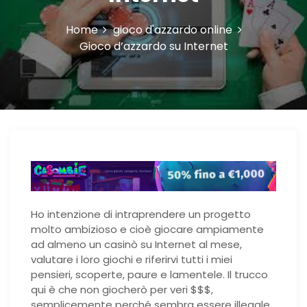
n
Home
gioco d'azzardo online
Gioco d’azzardo su Internet
Ho intenzione di intraprendere un progetto
molto ambizioso e cioè giocare ampiamente
ad almeno un casinò su Internet al mese,
valutare i loro giochi e riferirvi tutti i miei
pensieri, scoperte, paure e lamentele. Il trucco
qui è che non giocherò per veri $$$,
semplicemente perché sembra essere illegale