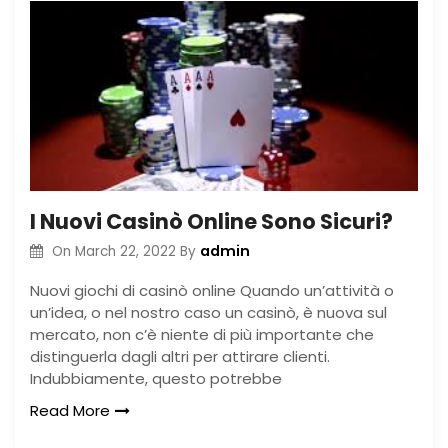
I Nuovi Casinò Online Sono Sicuri?
admin
On
March 22, 2022
By
Nuovi giochi di casinò online Quando un’attività o
un’idea, o nel nostro caso un casinò, è nuova sul
mercato, non c’è niente di più importante che
distinguerla dagli altri per attirare clienti.
Indubbiamente, questo potrebbe
Read More