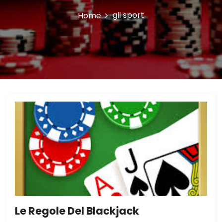
n
gli sport
Home
Le Regole Del Blackjack