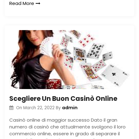
Read More
Scegliere Un Buon Casinò Online
admin
On
March 22, 2022
By
Casinò online di maggior successo Dato il gran
numero di casinò che attualmente svolgono il loro
commercio online, essere in grado di separare il