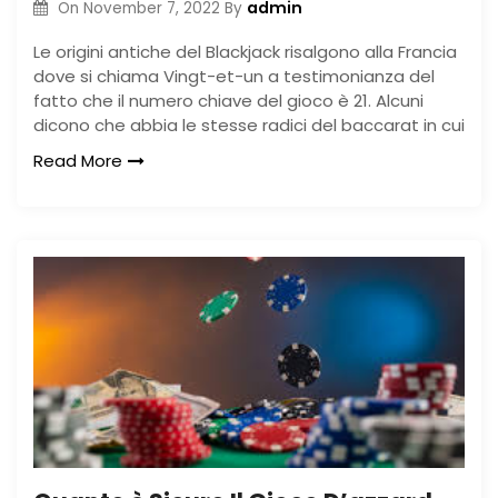
admin
On
November 7, 2022
By
Le origini antiche del Blackjack risalgono alla Francia
dove si chiama Vingt-et-un a testimonianza del
fatto che il numero chiave del gioco è 21. Alcuni
dicono che abbia le stesse radici del baccarat in cui
Read More