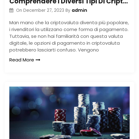
Comprendere I Diversi Tipi Di Criptovalute
admin
On
December 27, 2023
By
Man mano che la criptovaluta diventa più popolare,
i rivenditori la utilizzano come forma di pagamento.
Tuttavia, se non hai familiarità con questa valuta
digitale, le opzioni di pagamento in criptovaluta
potrebbero lasciarti confuso. Vengono
Read More