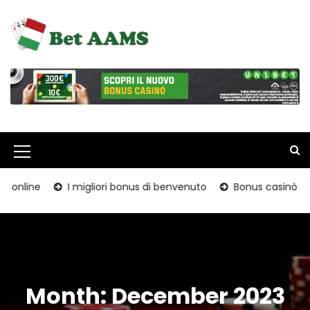
S
k
i
p
Bet Aams
t
o
c
o
n
t
e
M
n
e
nline
I migliori bonus di benvenuto
Bonus casinò gratui
t
n
u
I
c
Month:
December 2023
o