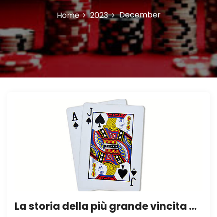
n
December
Home
2023
La storia della più grande vincita nel Blackjack