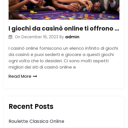
I giochi da casinò online ti offrono opportunità di guadagno
admin
On
December 16, 2023
By
I casinò online forniscono un elenco infinito di giochi
da casinò e puoi sederti e giocare a questi giochi
ogni volta che lo desideri. Ci sono molti aspetti
migliori dei siti di casinò online e
Read More
Recent Posts
Roulette Classica Online